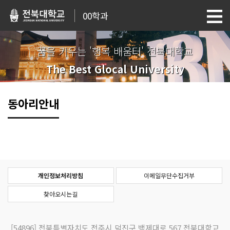
00학과
꿈을 키우는 '행복 배움터' 전북대학교
The Best Glocal University
동아리안내
개인정보처리방침
이메일무단수집거부
찾아오시는길
[54896]
전북특별자치도 전주시 덕진구 백제대로 567 전북대학교