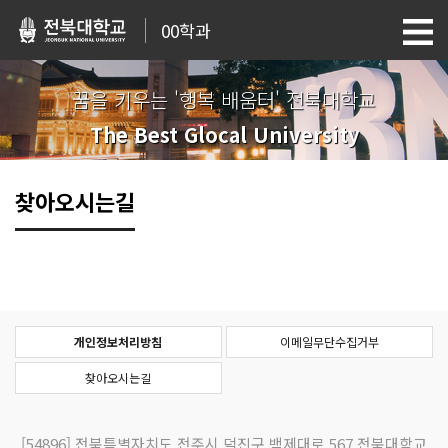
00학과
꿈을 키우는 '행복 배움터' 전북대학교
The Best Glocal University
찾아오시는길
개인정보처리방침
이메일무단수집거부
찾아오시는길
[54896]
전북특별자치도 전주시 덕진구 백제대로 567 전북대학교