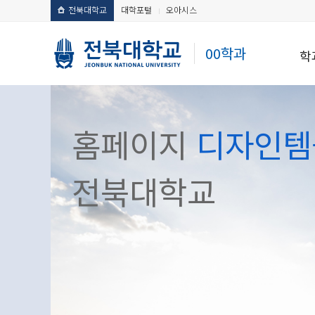
전북대학교
대학포털
오아시스
00학과
학
홈페이지
디자인템
전북대학교