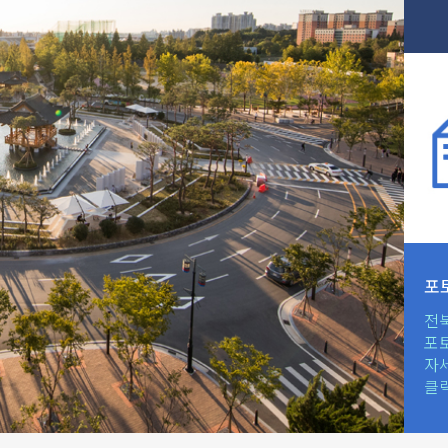
포
전
포
자
클