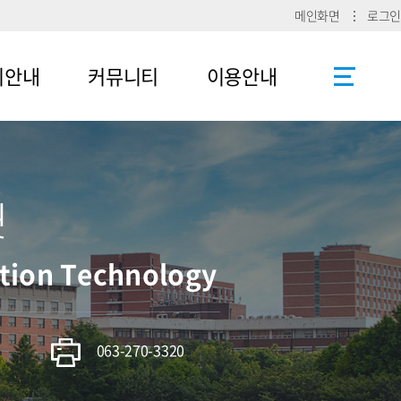
메인화면
로그인
리안내
커뮤니티
이용안내
공지사항
사이트맵
로그인
릿
ation Technology
063-270-3320