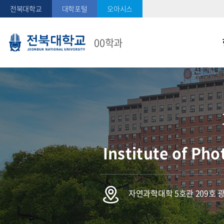
전북대학교
대학포털
오아시스
00학과
메
메
Institute of Ph
자연과학대학 5호관 209호