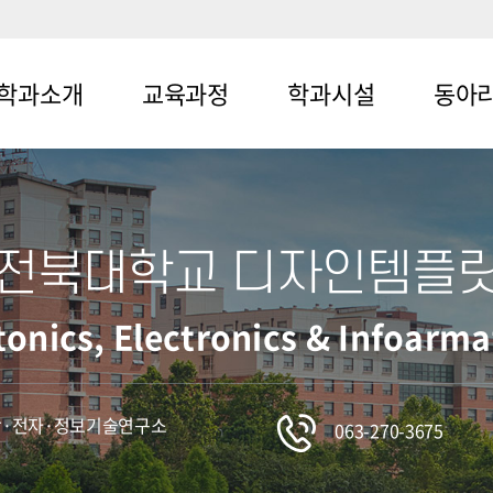
학과소개
교육과정
학과시설
동아
뉴1-1
메뉴2-1
메뉴3-1
메뉴4-1
뉴1-2
메뉴2-2
메뉴3-2
메뉴4-2
전북대학교 디자인템플
메뉴4-3
otonics, Electronics & Infoarm
 광·전자·정보기술연구소
063-270-3675