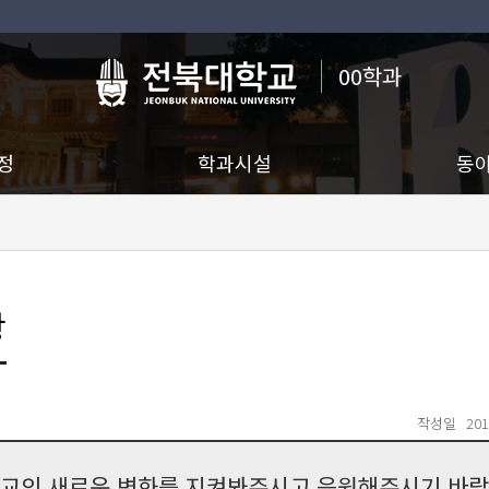
00학과
정
학과시설
동
항
작성일
201
교의 새로운 변화를 지켜봐주시고 응원해주시기 바랍