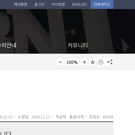
메인화면
로그인
사이트맵
ENGLISH
전북대학교
아리안내
커뮤니티
100%
9.11.13
수정일
2019.11.13
작성자
총관리자
조회수
45539
니다.