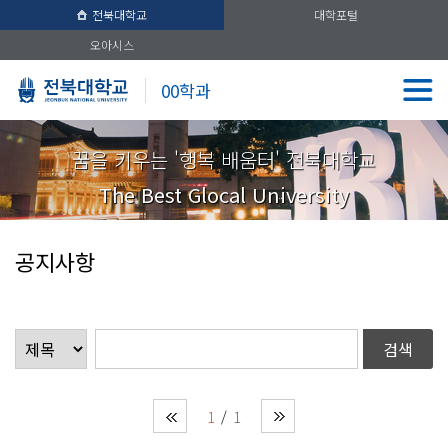
전북대학교
대학포털
오아시스
00학과
꿈을 키우는 '행복 배움터' 전북대학교
The Best Glocal University
공지사항
1
1